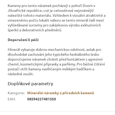
Kameny pro tento náramek pocházejí z pohoří Doorn v
Jihoafrické republice, což je celosvětově nejznámější
naleziště tohoto materiálu. Vzhledem k vizuální atraktivitě a
omezenému počtu lokalit nálezu se tento minerál řadí mezi
vyhledávané suroviny pro zakázkovou výrobu exkluzivních
šperků a dekorativních předmětů.
Doporučení k péči:
Minerál vykazuje dobrou mechanickou odolnost, avšak pro
dlouhodobé zachování jeho typického hedvábného lesku
doporučujeme náramek chránit před kontaktem s agresivní
chemií, kosmetickými přípravky a parfémy. Pro běžné čištění
postačí otřít kameny navlhčeným měkkým hadříkem a
následně osušit.
Doplňkové parametry
Kategorie
:
Minerální náramky z přírodních kamenů
EAN
:
08594227481350
Z