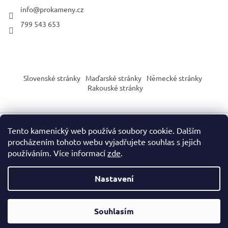
info
@
prokameny.cz
799 543 653
Slovenské stránky
Maďarské stránky
Německé stránky
Rakouské stránky
Tento kamenický web používá soubory cookie. Dalším
Vytvořil Shoptet
procházením tohoto webu vyjadřujete souhlas s jejich
používáním. Více informací
zde
.
Copyright 2026
PROkameny.cz
. Všechna práva vyhrazena.
Nastavení
Upozornění dle nařízení EU o bezpečnosti výrobků (GPSR):
Naše produkty slouží výhradně pro sběratelské, vzdělávací nebo
Souhlasím
dekorační účely. Nejsou určeny jako hračka ani pro děti do 3 let.
Zacházejte s každým produktem s ohledem na jeho specifické