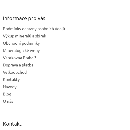
á
p
a
Informace pro vás
t
Podmínky ochrany osobních údajů
í
Výkup minerálů a sbírek
Obchodní podmínky
Mineralogické weby
Vzorkovna Praha 3
Doprava a platba
Velkoobchod
Kontakty
Návody
Blog
O nás
Kontakt