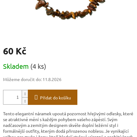
60 Kč
Měrná
Skladem
(4 ks)
cena:
Můžeme doručit do:
11.8.2026
Přidat do košíku
Tento elegantní náramek upoutá pozornost hřejivými odlesky, které
se atraktivně mění s každým pohybem vašeho zápěstí. Svým
nadčasovým a zemitým designem skvěle doplní ležérní styl i
formálnější outfity, kterým dodá přirozenou noblesu. Je vynikající
volbou pro muže i ženy, kteří hledají stylově výrazný a osobitý šperk