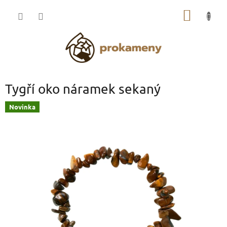
Přejít
NÁKUP
na
obsah
KOŠÍK
Tygří oko náramek sekaný
Novinka