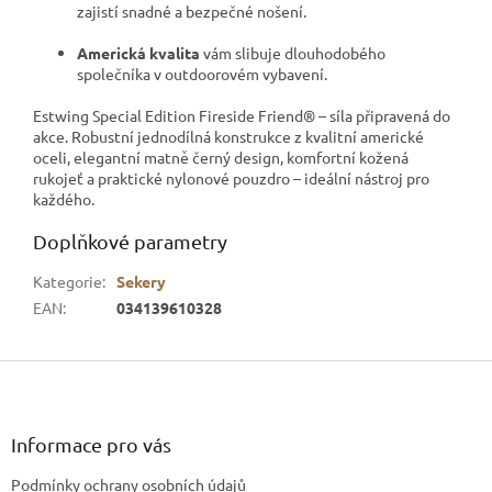
zajistí snadné a bezpečné nošení.
Americká kvalita
vám slibuje dlouhodobého
společníka v outdoorovém vybavení.
Estwing Special Edition Fireside Friend® – síla připravená do
akce. Robustní jednodílná konstrukce z kvalitní americké
oceli, elegantní matně černý design, komfortní kožená
rukojeť a praktické nylonové pouzdro – ideální nástroj pro
každého.
Doplňkové parametry
Kategorie
:
Sekery
EAN
:
034139610328
Z
á
p
a
Informace pro vás
t
Podmínky ochrany osobních údajů
í