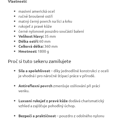
Vlastnosti:
masivní americká ocel
ručně broušené ostří
matný černý povrch na líci a krku
rukojeť z pravé kůže
černé nylonové pouzdro součástí balení
Velikost hlavy:
35 mm
Délka ostří:
60 mm
Celková délka:
360 mm
Hmotnost:
1800 g
Proč si tuto sekeru zamilujete
Síla a spolehlivost
– díky jednodílné konstrukci z oceli
je vhodná i pro náročné štípací práce v přírodě.
Antireflexní povrch
zmenšuje oslňování při práci
venku.
Luxusní rukojeť z pravé kůže
dodává charismatický
vzhled a zajišťuje pohodlný úchop.
Bezpečí a praktičnost
– pouzdro z odolného nylonu