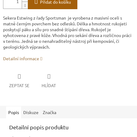
Přidat do košíku
Sekera Estwing z řady Sportsman je vyrobena z masivní oceli s
matně černým povrchem bez odlesků. Délka a hmotnost rukojeti
poskytují páku a sílu pro snadné štípání dřeva. Rukojeť je
vyhotovena z pravé kůže. Vhodná pro sekání dřeva a rozličnou práci
v terénu. Jedná se o nenahraditelný nástroj při kempování, či
geologických výpravách.
Detailní informace
ZEPTAT SE
HLÍDAT
Popis
Diskuze
Značka
Detailní popis produktu