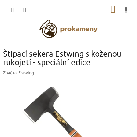
Přejít
NÁKUP
na
obsah
KOŠÍK
Štípací sekera Estwing s koženou
rukojetí - speciální edice
Značka:
Estwing