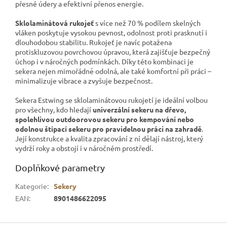
přesné údery a efektivní přenos energie.
Sklolaminátová rukojeť
s více než 70 % podílem skelných
vláken poskytuje vysokou pevnost, odolnost proti prasknutí i
dlouhodobou stabilitu. Rukojeť je navíc potažena
protiskluzovou povrchovou úpravou, která zajišťuje bezpečný
úchop i v náročných podmínkách. Díky této kombinaci je
sekera nejen mimořádně odolná, ale také komfortní při práci –
minimalizuje vibrace a zvyšuje bezpečnost.
Sekera Estwing se sklolaminátovou rukojetí je ideální volbou
pro všechny, kdo hledají
univerzální sekeru na dřevo,
spolehlivou outdoorovou sekeru pro kempování nebo
odolnou štípací sekeru pro pravidelnou práci na zahradě
.
Její konstrukce a kvalita zpracování z ní dělají nástroj, který
vydrží roky a obstojí i v náročném prostředí.
Doplňkové parametry
Kategorie
:
Sekery
EAN
:
8901486622095