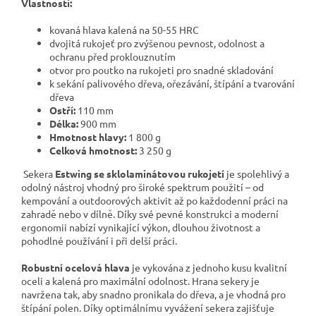
Vlastnosti:
kovaná hlava kalená na 50-55 HRC
dvojitá rukojeť pro zvýšenou pevnost, odolnost a
ochranu před proklouznutím
otvor pro poutko na rukojeti pro snadné skladování
k sekání palivového dřeva, ořezávání, štípání a tvarování
dřeva
Ostří:
110 mm
Délka:
900 mm
Hmotnost hlavy:
1 800 g
Celková hmotnost:
3 250 g
Sekera
Estwing se sklolaminátovou rukojetí
je spolehlivý a
odolný nástroj vhodný pro široké spektrum použití – od
kempování a outdoorových aktivit až po každodenní práci na
zahradě nebo v dílně. Díky své pevné konstrukci a moderní
ergonomii nabízí vynikající výkon, dlouhou životnost a
pohodlné používání i při delší práci.
Robustní ocelová hlava
je vykována z jednoho kusu kvalitní
oceli a kalená pro maximální odolnost. Hrana sekery je
navržena tak, aby snadno pronikala do dřeva, a je vhodná pro
štípání polen. Díky optimálnímu vyvážení sekera zajišťuje