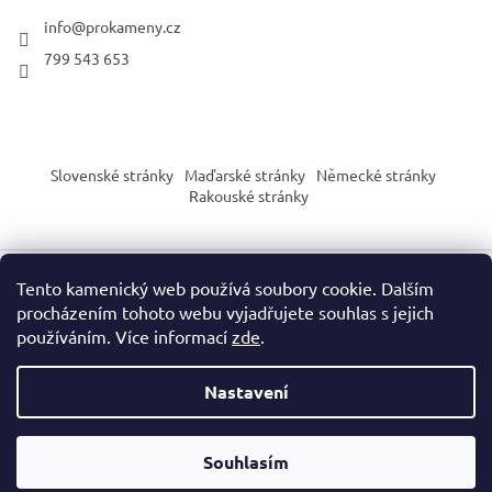
info
@
prokameny.cz
799 543 653
Slovenské stránky
Maďarské stránky
Německé stránky
Rakouské stránky
Tento kamenický web používá soubory cookie. Dalším
Vytvořil Shoptet
procházením tohoto webu vyjadřujete souhlas s jejich
používáním. Více informací
zde
.
Copyright 2026
PROkameny.cz
. Všechna práva vyhrazena.
Nastavení
Upozornění dle nařízení EU o bezpečnosti výrobků (GPSR):
Naše produkty slouží výhradně pro sběratelské, vzdělávací nebo
Souhlasím
dekorační účely. Nejsou určeny jako hračka ani pro děti do 3 let.
Zacházejte s každým produktem s ohledem na jeho specifické