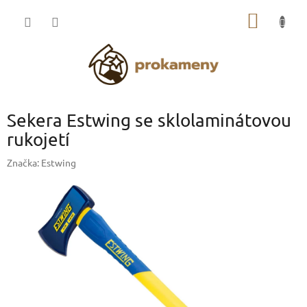
Přejít
NÁKUP
na
obsah
KOŠÍK
Sekera Estwing se sklolaminátovou
rukojetí
Značka:
Estwing