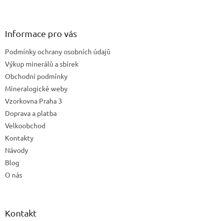
Z
á
p
a
Informace pro vás
t
Podmínky ochrany osobních údajů
í
Výkup minerálů a sbírek
Obchodní podmínky
Mineralogické weby
Vzorkovna Praha 3
Doprava a platba
Velkoobchod
Kontakty
Návody
Blog
O nás
Kontakt