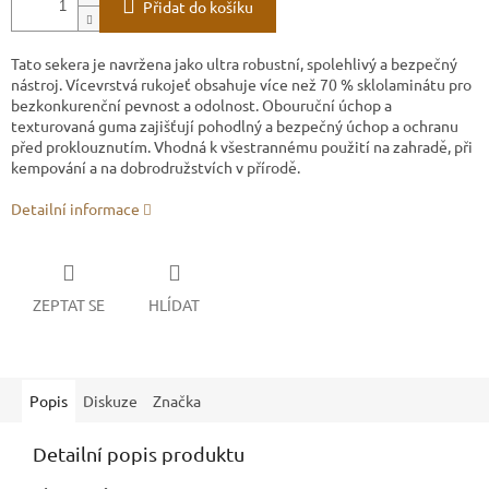
Přidat do košíku
Tato sekera je navržena jako ultra robustní, spolehlivý a bezpečný
nástroj. Vícevrstvá rukojeť obsahuje více než 70 % sklolaminátu pro
bezkonkurenční pevnost a odolnost. Obouruční úchop a
texturovaná guma zajišťují pohodlný a bezpečný úchop a ochranu
před proklouznutím. Vhodná k všestrannému použití na zahradě, při
kempování a na dobrodružstvích v přírodě.
Detailní informace
ZEPTAT SE
HLÍDAT
Popis
Diskuze
Značka
Detailní popis produktu