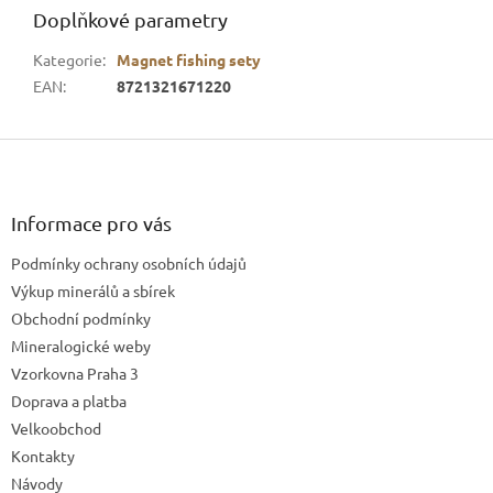
Doplňkové parametry
Kategorie
:
Magnet fishing sety
EAN
:
8721321671220
Z
á
p
a
Informace pro vás
t
Podmínky ochrany osobních údajů
í
Výkup minerálů a sbírek
Obchodní podmínky
Mineralogické weby
Vzorkovna Praha 3
Doprava a platba
Velkoobchod
Kontakty
Návody