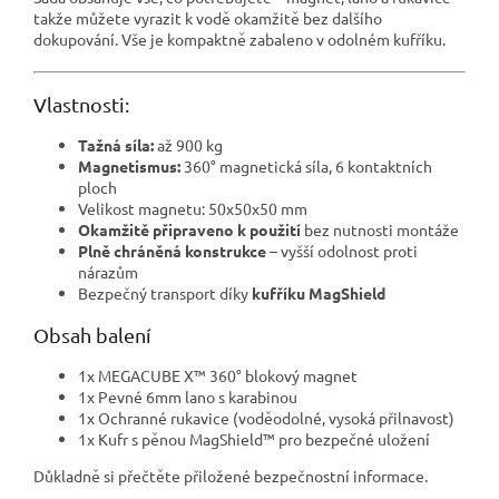
takže můžete vyrazit k vodě okamžitě bez dalšího
dokupování. Vše je kompaktně zabaleno v odolném kufříku.
Vlastnosti:
Tažná síla:
až 900 kg
Magnetismus:
360° magnetická síla, 6 kontaktních
ploch
Velikost magnetu: 50x50x50 mm
Okamžitě připraveno k použití
bez nutnosti montáže
Plně chráněná konstrukce
– vyšší odolnost proti
nárazům
Bezpečný transport díky
kufříku MagShield
Obsah balení
1x MEGACUBE X™ 360° blokový magnet
1x Pevné 6mm lano s karabinou
1x Ochranné rukavice (voděodolné, vysoká přilnavost)
1x Kufr s pěnou MagShield™ pro bezpečné uložení
Důkladně si přečtěte přiložené bezpečnostní informace.