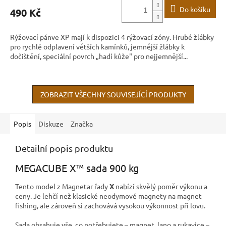
Do košíku
490 Kč
Rýžovací pánve XP mají k dispozici 4 rýžovací zóny. Hrubé žlábky
pro rychlé odplavení větších kamínků, jemnější žlábky k
dočištění, speciální povrch „hadí kůže" pro nejjemnější...
ZOBRAZIT VŠECHNY SOUVISEJÍCÍ PRODUKTY
Popis
Diskuze
Značka
Detailní popis produktu
MEGACUBE X™ sada 900 kg
Tento model z Magnetar řady
X
nabízí skvělý poměr výkonu a
ceny. Je lehčí než klasické neodymové magnety na magnet
fishing, ale zároveň si zachovává vysokou výkonnost při lovu.
Sada obsahuje vše, co potřebujete – magnet, lano a rukavice –