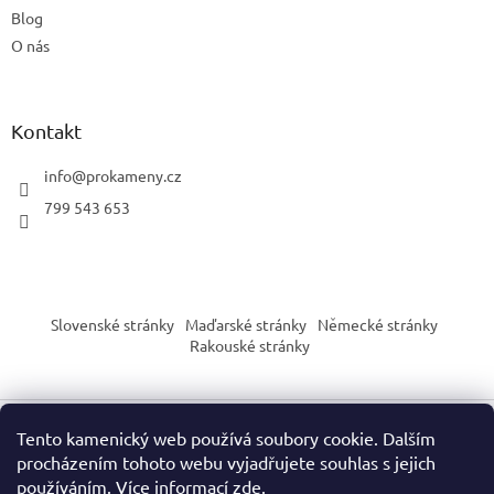
Blog
O nás
Kontakt
info
@
prokameny.cz
799 543 653
Slovenské stránky
Maďarské stránky
Německé stránky
Rakouské stránky
Tento kamenický web používá soubory cookie. Dalším
Vytvořil Shoptet
procházením tohoto webu vyjadřujete souhlas s jejich
používáním. Více informací
zde
.