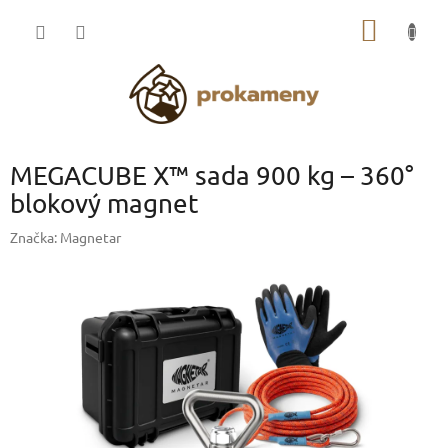
Přejít
NÁKUP
na
obsah
KOŠÍK
MEGACUBE X™ sada 900 kg – 360°
blokový magnet
Značka:
Magnetar