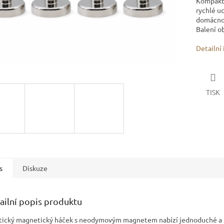
Kompakt
rychlé u
domácnost
Balení o
Detailní
TISK
s
Diskuze
ailní popis produktu
tický magnetický háček s neodymovým magnetem nabízí jednoduché a