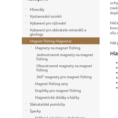
uchy
zavě
Minerály
dopl
Vystavování vzorků
Háče
Vybavení pro rýžování
kons
Vybavení pro sběratele minerálů a
sílu
geology
Magnet fishing Magnetar
Hák 
Magnety na magnet fishing
Hla
Jednostranné magnety na magnet
fishing
Oboustranné magnety na magnet
fishing
360° magnety pro magnet fishing
Magnet fishing sety
Doplňky pro magnet fishing
Magnetické držáky a háčky
Sběratelské pomůcky
Šperky
Stříbrné náušnice s drahokamy