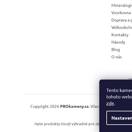
Mineralog
Vzorkovna 
Doprava a 
Velkoobch
Kontakty
Návody
Blog
O nás
S
Tento kamen
tohoto webu 
zde
.
Copyright 2026
PROkameny.cz
. Všechna práva vyhraze
Nastaven
Naše produkty slouží výhradně pro sběratelské, vzděláva