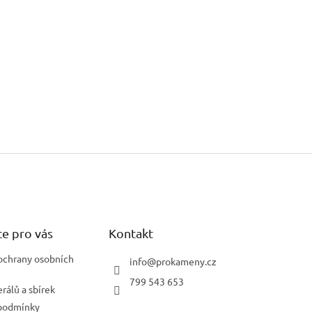
e pro vás
Kontakt
ochrany osobních
info
@
prokameny.cz
799 543 653
rálů a sbírek
podmínky