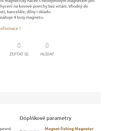
ní magnetický háček s neodymovým magnetem pro
chycení na kovové povrchy bez vrtání. Vhodný do
i, kanceláře, dílny i skladu.
bsahuje 4 kusy magnetu.
 informace
ZEPTAT SE
HLÍDAT
Doplňkové parametry
 pevné
Magnet fishing Magnetar
Kategorie
: