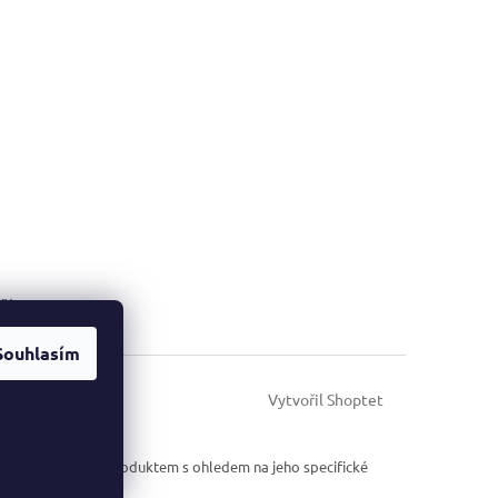
ky
Souhlasím
Vytvořil Shoptet
cházejte s každým produktem s ohledem na jeho specifické