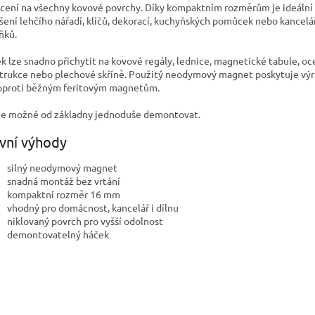
cení na všechny kovové povrchy. Díky kompaktním rozměrům je ideální
šení lehčího nářadí, klíčů, dekorací, kuchyňských pomůcek nebo kancelá
ňků.
k lze snadno přichytit na kovové regály, lednice, magnetické tabule, oc
trukce nebo plechové skříně. Použitý neodymový magnet poskytuje výr
 oproti běžným feritovým magnetům.
je možné od základny jednoduše demontovat.
vní výhody
silný neodymový magnet
snadná montáž bez vrtání
kompaktní rozměr 16 mm
vhodný pro domácnost, kancelář i dílnu
niklovaný povrch pro vyšší odolnost
demontovatelný háček