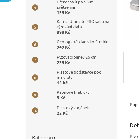
n
Přenosná lupa s 30x
e
zvětšením
139 Kč
l
Karma Ultimate PRO sada na
rýžování zlata
999 Kč
Geologické kladívko Strahler
949 Kč
Rýžovací pánev 26 cm
239 Kč
Plastové podstavce pod
minerály
15 Kč
Papírové krabičky
3 Kč
Popi
Plastový stojánek
22 Kč
Det
Přeskočit
Prak
Kategorie
kategorie