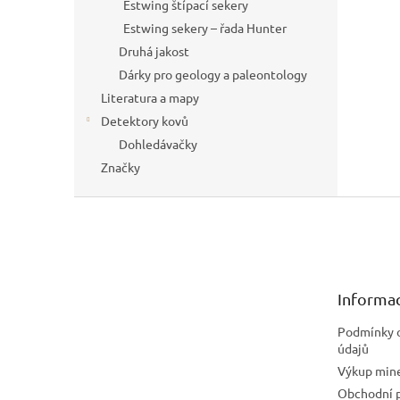
Estwing štípací sekery
Estwing sekery – řada Hunter
Druhá jakost
Dárky pro geology a paleontology
Literatura a mapy
Detektory kovů
Dohledávačky
Značky
Z
á
p
a
t
Informac
í
Podmínky 
údajů
Výkup mine
Obchodní 