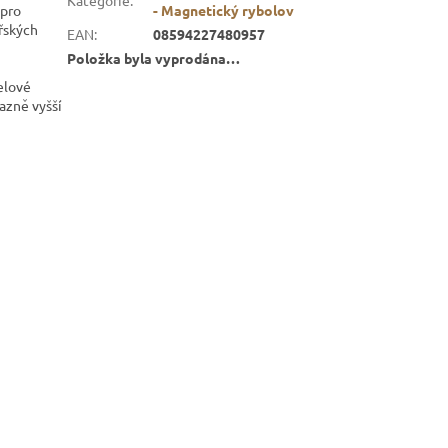
 pro
- Magnetický rybolov
řských
EAN
:
08594227480957
Položka byla vyprodána…
elové
azně vyšší