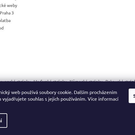
ické weby
Praha 3
platba
od
lovenské stránky
Maďarské stránky
Německé stránky
Rakouské strán
ický web používá soubory cookie. Dalším procházením
vyjadřujete souhlas s jejich používáním. Více informací
na.
í
Upozornění dle nařízení EU o bezpečnosti výrobků (GPSR):
cí nebo dekorační účely. Nejsou určeny jako hračka ani pro děti do 3 let. Za
vlastnosti.