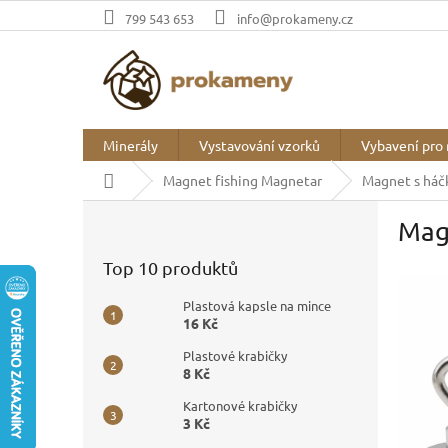
Přejít
799 543 653
info@prokameny.cz
na
obsah
Minerály
Vystavování vzorků
Vybavení pro 
Domů
Magnet fishing Magnetar
Magnet s háč
P
Mag
o
s
Top 10 produktů
t
r
Plastová kapsle na mince
a
16 Kč
n
Plastové krabičky
n
8 Kč
í
p
Kartonové krabičky
3 Kč
a