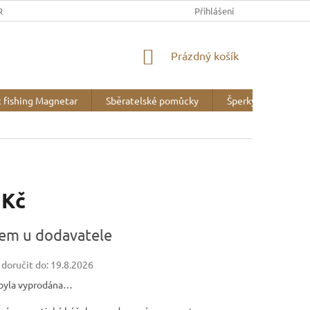
REK
OBCHODNÍ PODMÍNKY
MINERALOGICKÉ WEBY
Přihlášení
VZOR
NÁKUPNÍ
Prázdný košík
KOŠÍK
 fishing Magnetar
Sběratelské pomůcky
Šperky
Liter
 Kč
em u dodavatele
oručit do:
19.8.2026
byla vyprodána…