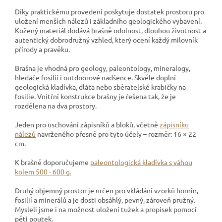
Díky praktickému provedení poskytuje dostatek prostoru pro
uložení menších nálezů i základního geologického vybavení.
Kožený materiál dodává brašně odolnost, dlouhou životnost a
autentický dobrodružný vzhled, který ocení každý milovník
přírody a pravěku.
Brašna je vhodná pro geology, paleontology, mineralogy,
hledače fosilií i outdoorové nadšence. Skvěle doplní
geologická kladívka, dláta nebo sběratelské krabičky na
fosilie. Vnitřní konstrukce brašny je řešena tak, že je
rozdělena na dva prostory.
Jeden pro uschování zápisníků a bloků, včetně
zápisníku
nálezů
navrženého přesně pro tyto účely – rozměr: 16 × 22
cm.
K brašně doporučujeme
paleontologická kladívka s váhou
kolem 500 - 600 g.
Druhý objemný prostor je určen pro vkládání vzorků hornin,
fosilií a minerálů a je dosti obsáhlý, pevný, zároveň pružný.
Mysleli jsme i na možnost uložení tužek a propisek pomocí
pěti poutek.