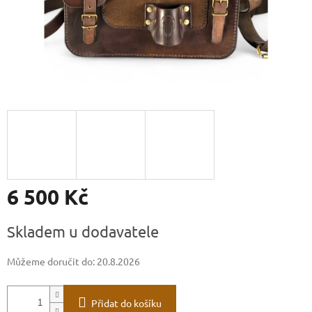
6 500 Kč
Měrná
Skladem u dodavatele
cena:
Můžeme doručit do:
20.8.2026
Přidat do košíku