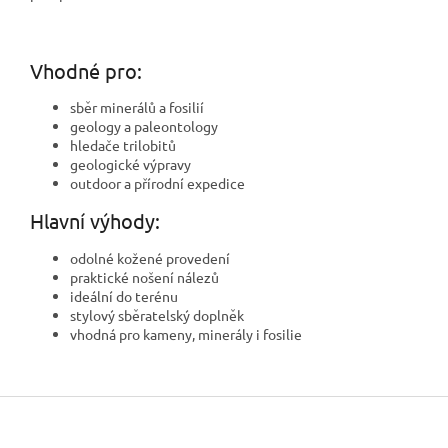
Vhodné pro:
sběr minerálů a fosilií
geology a paleontology
hledače trilobitů
geologické výpravy
outdoor a přírodní expedice
Hlavní výhody:
odolné kožené provedení
praktické nošení nálezů
ideální do terénu
stylový sběratelský doplněk
vhodná pro kameny, minerály i fosilie
Z
á