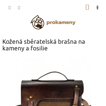
Přejít
NÁKUP
na
obsah
KOŠÍK
Kožená sběratelská brašna na
kameny a fosilie