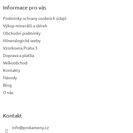
p
a
Informace pro vás
t
Podmínky ochrany osobních údajů
í
Výkup minerálů a sbírek
Obchodní podmínky
Mineralogické weby
Vzorkovna Praha 3
Doprava a platba
Velkoobchod
Kontakty
Návody
Blog
O nás
Kontakt
info
@
prokameny.cz