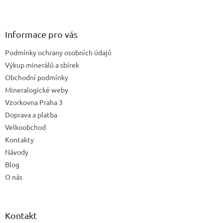
Z
á
p
a
Informace pro vás
t
Podmínky ochrany osobních údajů
í
Výkup minerálů a sbírek
Obchodní podmínky
Mineralogické weby
Vzorkovna Praha 3
Doprava a platba
Velkoobchod
Kontakty
Návody
Blog
O nás
Kontakt