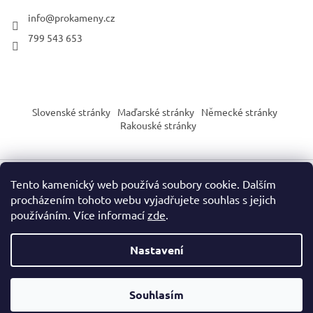
info
@
prokameny.cz
799 543 653
Slovenské stránky
Maďarské stránky
Německé stránky
Rakouské stránky
Tento kamenický web používá soubory cookie. Dalším
Vytvořil Shoptet
procházením tohoto webu vyjadřujete souhlas s jejich
používáním. Více informací
zde
.
Copyright 2026
PROkameny.cz
. Všechna práva vyhrazena.
Nastavení
Upozornění dle nařízení EU o bezpečnosti výrobků (GPSR):
Naše produkty slouží výhradně pro sběratelské, vzdělávací nebo
Souhlasím
dekorační účely. Nejsou určeny jako hračka ani pro děti do 3 let.
Zacházejte s každým produktem s ohledem na jeho specifické