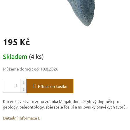
195 Kč
Měrná
Skladem
(4 ks)
cena:
Můžeme doručit do:
10.8.2026
Přidat do košíku
Klíčenka ve tvaru zubu žraloka Megalodona. Stylový doplněk pro
geology, paleontology, sběratele fosilií a milovníky pravěkých tvorů.
Detailní informace