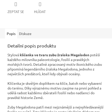
ZEPTAT SE
HLÍDAT
Popis
Diskuze
Detailní popis produktu
Stylová
klíčenka ve tvaru zubu žraloka Megalodon
potěší
každého milovníka paleontologie, fosilií a pravěkých
mořských tvorů. Detailně zpracovaný motiv ikonického zubu
připomíná legendárního žraloka Megalodona, jednoho z
největších predátorů, kteří kdy obývali oceány.
Klíčenka je skvělým doplňkem na klíče, batoh nebo vybavení
do terénu. Díky výraznému motivu zaujme na první pohled a
udělá radost každému sběrateli fosilií nebo nadšenci do
pravěké historie Země.
Zuby Megalodona patří mezi nejznámější a nejvyhledávanější
fosilie na světě. Tato klíčenka je proto ideálním dárkem pro