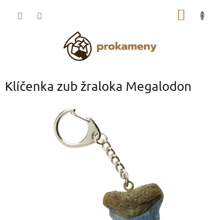
Přejít
NÁKUP
na
obsah
KOŠÍK
Klíčenka zub žraloka Megalodon