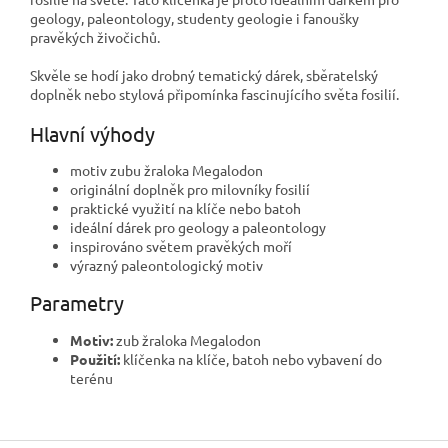
geology, paleontology, studenty geologie i fanoušky
pravěkých živočichů.
Skvěle se hodí jako drobný tematický dárek, sběratelský
doplněk nebo stylová připomínka fascinujícího světa fosilií.
Hlavní výhody
motiv zubu žraloka Megalodon
originální doplněk pro milovníky fosilií
praktické využití na klíče nebo batoh
ideální dárek pro geology a paleontology
inspirováno světem pravěkých moří
výrazný paleontologický motiv
Parametry
Motiv:
zub žraloka Megalodon
Použití:
klíčenka na klíče, batoh nebo vybavení do
terénu