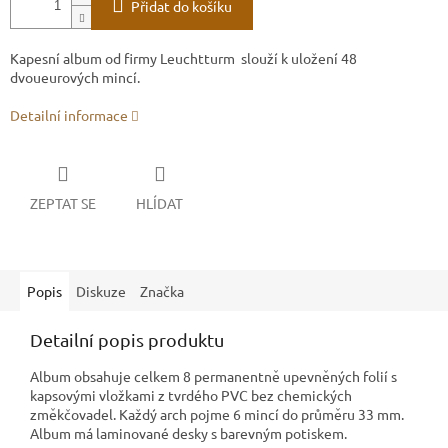
Přidat do košíku
Kapesní album od firmy Leuchtturm slouží k uložení 48
dvoueurových mincí.
Detailní informace
ZEPTAT SE
HLÍDAT
Popis
Diskuze
Značka
Detailní popis produktu
Album obsahuje celkem 8 permanentně upevněných folií s
kapsovými vložkami z tvrdého PVC bez chemických
změkčovadel. Každý arch pojme 6 mincí do průměru 33 mm.
Album má laminované desky s barevným potiskem.