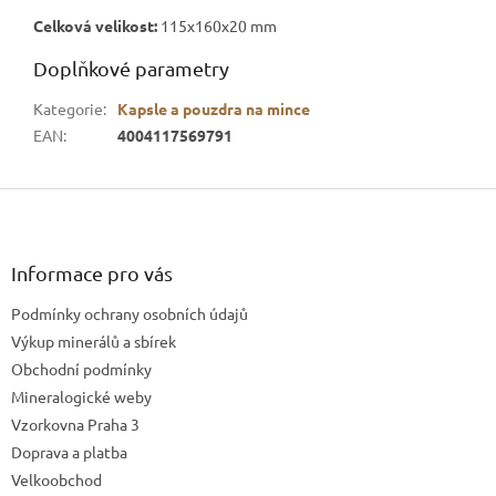
Celková velikost:
115x160x20 mm
Doplňkové parametry
Kategorie
:
Kapsle a pouzdra na mince
EAN
:
4004117569791
Z
á
p
a
Informace pro vás
t
Podmínky ochrany osobních údajů
í
Výkup minerálů a sbírek
Obchodní podmínky
Mineralogické weby
Vzorkovna Praha 3
Doprava a platba
Velkoobchod