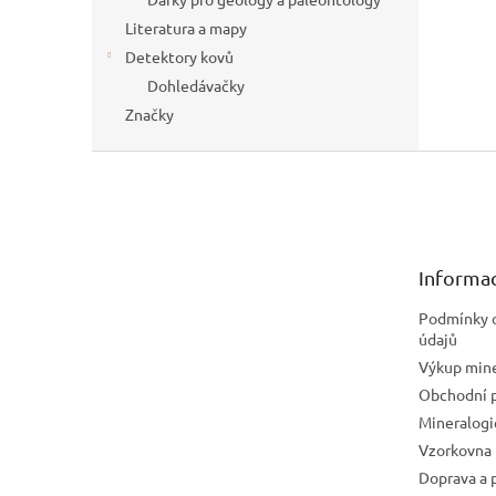
Literatura a mapy
Detektory kovů
Dohledávačky
Značky
Z
á
p
a
t
Informac
í
Podmínky 
údajů
Výkup mine
Obchodní 
Mineralog
Vzorkovna 
Doprava a 