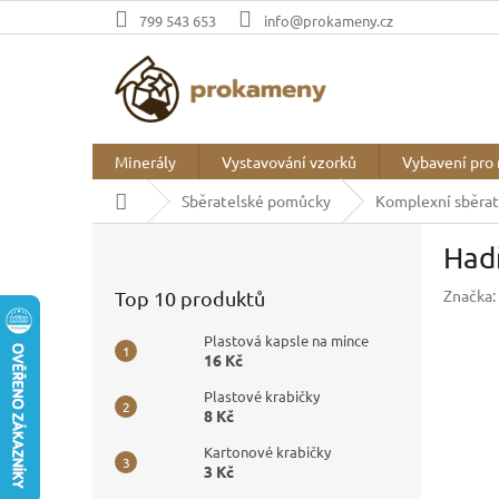
Přejít
799 543 653
info@prokameny.cz
na
obsah
Minerály
Vystavování vzorků
Vybavení pro 
Domů
Sběratelské pomůcky
Komplexní sběrat
P
Hadř
o
s
Značka:
Top 10 produktů
t
r
Plastová kapsle na mince
a
16 Kč
n
Plastové krabičky
n
8 Kč
í
p
Kartonové krabičky
3 Kč
a