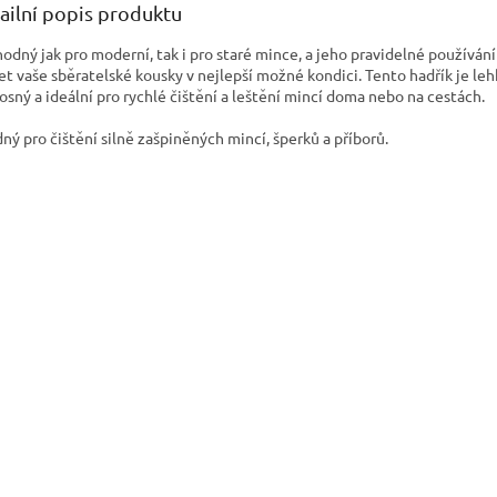
ailní popis produktu
hodný jak pro moderní, tak i pro staré mince, a jeho pravidelné používá
et vaše sběratelské kousky v nejlepší možné kondici. Tento hadřík je le
osný a ideální pro rychlé čištění a leštění mincí doma nebo na cestách.
ný pro čištění silně zašpiněných mincí, šperků a příborů.