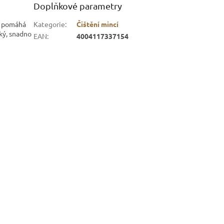
Doplňkové parametry
ní pomáhá
Kategorie
:
Čištění mincí
hký, snadno
EAN
:
4004117337154