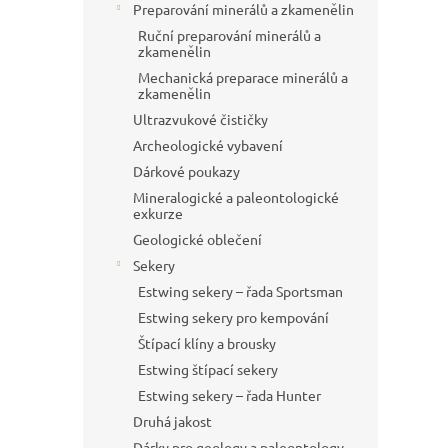
Preparování minerálů a zkamenělin
Ruční preparování minerálů a
zkamenělin
Mechanická preparace minerálů a
zkamenělin
Ultrazvukové čističky
Archeologické vybavení
Dárkové poukazy
Mineralogické a paleontologické
exkurze
Geologické oblečení
Sekery
Estwing sekery – řada Sportsman
Estwing sekery pro kempování
Štípací klíny a brousky
Estwing štípací sekery
Estwing sekery – řada Hunter
Druhá jakost
Dárky pro geology a paleontology