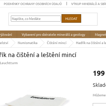
PODMÍNKY OCHRANY OSOBNÍCH ÚDAJŮ
VÝKUP MINERÁLŮ A SBÍ
HLEDAT
rýžování
Vybavení pro sběratele minerálů a geology
Magnet
elství
Numismatika
Čištění mincí
Hadřík na čištění a 
ík na čištění a leštění mincí
Leuchtturm
199
Měrná
Sklad
cena:
Můžeme d