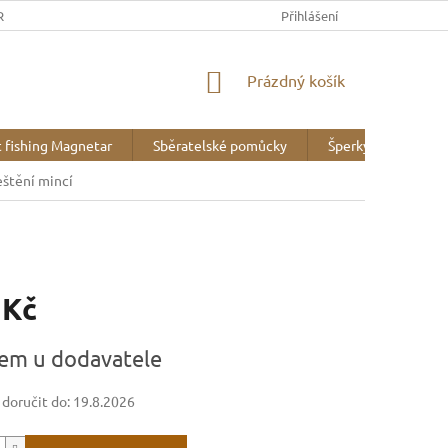
REK
OBCHODNÍ PODMÍNKY
MINERALOGICKÉ WEBY
Přihlášení
VZOR
NÁKUPNÍ
Prázdný košík
KOŠÍK
 fishing Magnetar
Sběratelské pomůcky
Šperky
Liter
leštění mincí
 Kč
em u dodavatele
oručit do:
19.8.2026