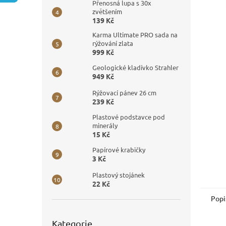
n
Přenosná lupa s 30x
e
zvětšením
139 Kč
l
Karma Ultimate PRO sada na
rýžování zlata
999 Kč
Geologické kladívko Strahler
949 Kč
Rýžovací pánev 26 cm
239 Kč
Plastové podstavce pod
minerály
15 Kč
Papírové krabičky
3 Kč
Plastový stojánek
22 Kč
Popi
Přeskočit
Kategorie
kategorie