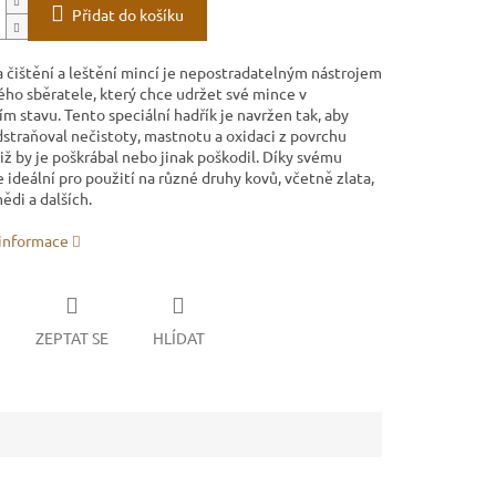
Přidat do košíku
a čištění a leštění mincí je nepostradatelným nástrojem
ého sběratele, který chce udržet své mince v
m stavu. Tento speciální hadřík je navržen tak, aby
straňoval nečistoty, mastnotu a oxidaci z povrchu
iž by je poškrábal nebo jinak poškodil. Díky svému
e ideální pro použití na různé druhy kovů, včetně zlata,
mědi a dalších.
 informace
ZEPTAT SE
HLÍDAT