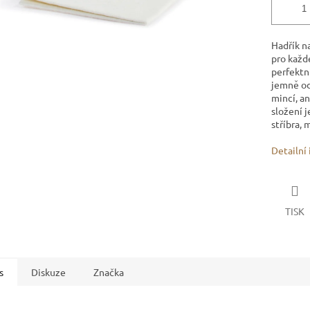
Hadřík n
pro každ
perfektní
jemně od
mincí, an
složení j
stříbra, 
Detailní
TISK
s
Diskuze
Značka