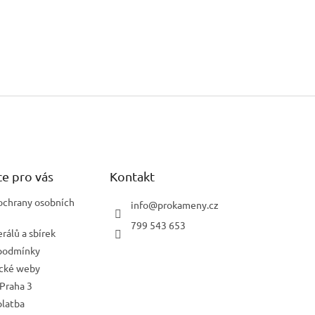
e pro vás
Kontakt
ochrany osobních
info
@
prokameny.cz
799 543 653
rálů a sbírek
podmínky
ické weby
Praha 3
platba