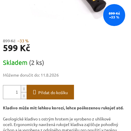
899 Kč
–33 %
899 Kč
–33 %
599 Kč
Měrná
Skladem
(2 ks)
cena:
Můžeme doručit do:
11.8.2026
Přidat do košíku
Kladivo může mít: lehkou korozi, lehce poškozenou rukojeť atd.
Geologické kladivo s ostrým hrotem
je vyrobeno z uhlíkové
oceli. Ergonomicky navržená rukojeť kladiva zajišťuje pohodlný
úchop a je vyrobena z odolného materiálu pro použití v terénu.