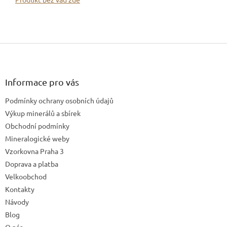
Z
á
p
a
Informace pro vás
t
Podmínky ochrany osobních údajů
í
Výkup minerálů a sbírek
Obchodní podmínky
Mineralogické weby
Vzorkovna Praha 3
Doprava a platba
Velkoobchod
Kontakty
Návody
Blog
O nás