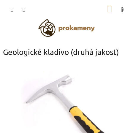
Přejít
NÁKUP
na
obsah
KOŠÍK
Geologické kladivo (druhá jakost)