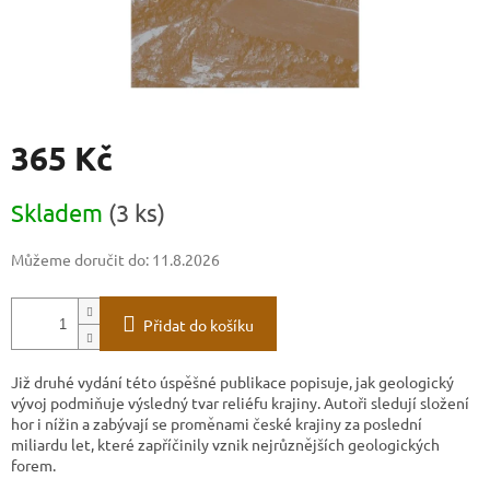
365 Kč
Měrná
Skladem
(3 ks)
cena:
Můžeme doručit do:
11.8.2026
Přidat do košíku
Již druhé vydání této úspěšné publikace popisuje, jak geologický
vývoj podmiňuje výsledný tvar reliéfu krajiny. Autoři sledují složení
hor i nížin a zabývají se proměnami české krajiny za poslední
miliardu let, které zapříčinily vznik nejrůznějších geologických
forem.