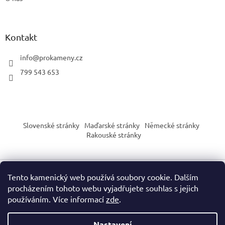
Kontakt
info
@
prokameny.cz
799 543 653
Slovenské stránky
Maďarské stránky
Německé stránky
Rakouské stránky
Tento kamenický web používá soubory cookie. Dalším
Vytvořil Shoptet
procházením tohoto webu vyjadřujete souhlas s jejich
používáním. Více informací
zde
.
Copyright 2026
PROkameny.cz
. Všechna práva vyhrazena.
Nastavení