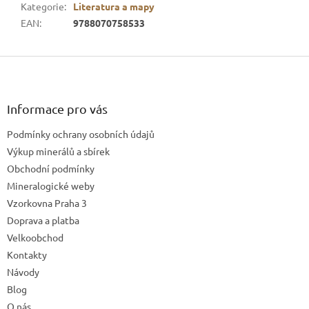
Kategorie
:
Literatura a mapy
EAN
:
9788070758533
Z
á
p
a
Informace pro vás
t
Podmínky ochrany osobních údajů
í
Výkup minerálů a sbírek
Obchodní podmínky
Mineralogické weby
Vzorkovna Praha 3
Doprava a platba
Velkoobchod
Kontakty
Návody
Blog
O nás