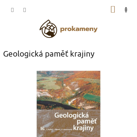
Přejít
NÁKUP
na
obsah
KOŠÍK
Geologická paměť krajiny