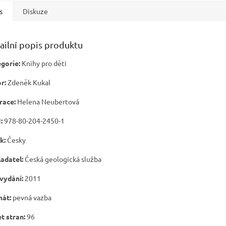
s
Diskuze
ailní popis produktu
gorie:
Knihy pro děti
r:
Zdeněk Kukal
trace:
Helena Neubertová
:
978-80-204-2450-1
k:
Česky
adatel:
Česká geologická služba
vydání:
2011
mát:
pevná vazba
t stran:
96