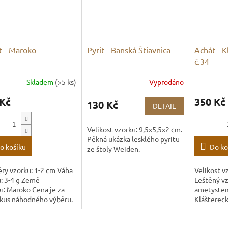
t - Maroko
Pyrit - Banská Štiavnica
Achát - K
č.34
Skladem
(>5 ks)
Vyprodáno
 Kč
350 Kč
130 Kč
DETAIL
Velikost vzorku: 9,5x5,5x2 cm.
Pěkná ukázka lesklého pyritu
o košíku
Do ko
ze štoly Weiden.
ry vzorku: 1-2 cm Váha
Velikost v
: 3-4 g Země
Leštěný vz
u: Maroko Cena je za
ametystem
 kus náhodného výběru.
Kláštereck