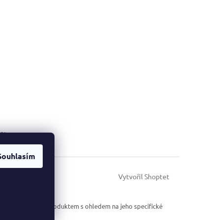
ky
Souhlasím
Vytvořil Shoptet
cházejte s každým produktem s ohledem na jeho specifické