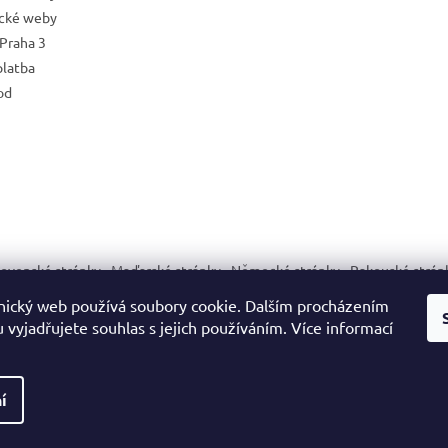
ické weby
Praha 3
platba
od
lovenské stránky
Maďarské stránky
Německé stránky
Rakouské strán
ický web používá soubory cookie. Dalším procházením
vyjadřujete souhlas s jejich používáním. Více informací
na.
í
Upozornění dle nařízení EU o bezpečnosti výrobků (GPSR):
cí nebo dekorační účely. Nejsou určeny jako hračka ani pro děti do 3 let. Za
vlastnosti.