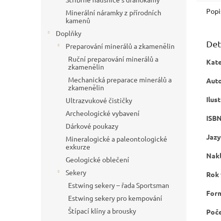
Popi
Minerální náramky z přírodních
kamenů
Doplňky
Det
Preparování minerálů a zkamenělin
Ruční preparování minerálů a
Kate
zkamenělin
Mechanická preparace minerálů a
Auto
zkamenělin
Ilus
Ultrazvukové čističky
Archeologické vybavení
ISBN
Dárkové poukazy
Jazy
Mineralogické a paleontologické
exkurze
Nakl
Geologické oblečení
Sekery
Rok 
Estwing sekery – řada Sportsman
For
Estwing sekery pro kempování
Štípací klíny a brousky
Poče