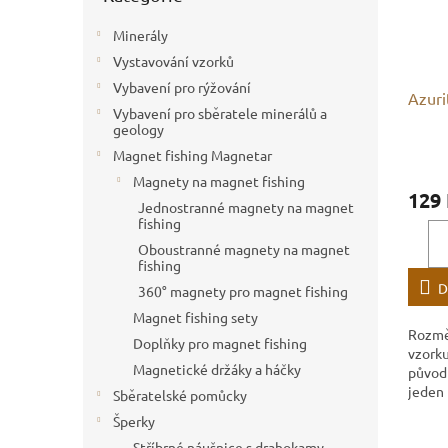
Minerály
Vystavování vzorků
Vybavení pro rýžování
Azuri
Vybavení pro sběratele minerálů a
geology
Magnet fishing Magnetar
Magnety na magnet fishing
129
Jednostranné magnety na magnet
fishing
Oboustranné magnety na magnet
fishing
D
360° magnety pro magnet fishing
Magnet fishing sety
Rozmě
Doplňky pro magnet fishing
vzorku
Magnetické držáky a háčky
původ
jeden
Sběratelské pomůcky
Šperky
Stříbrné náušnice s drahokamy