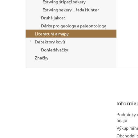
Estwing štípací sekery
Estwing sekery – řada Hunter
Druhá jakost
Dárky pro geology a paleontology
Literatura a mapy
Detektory kovů
Dohledávačky
Značky
Z
á
p
a
t
Informac
í
Podmínky 
údajů
Výkup mine
Obchodní 