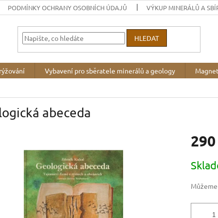
PODMÍNKY OCHRANY OSOBNÍCH ÚDAJŮ
VÝKUP MINERÁLŮ A SBÍ
HLEDAT
rýžování
Vybavení pro sběratele minerálů a geology
Magnet
logická abeceda
290
Měrná
Skla
cena:
Můžeme d