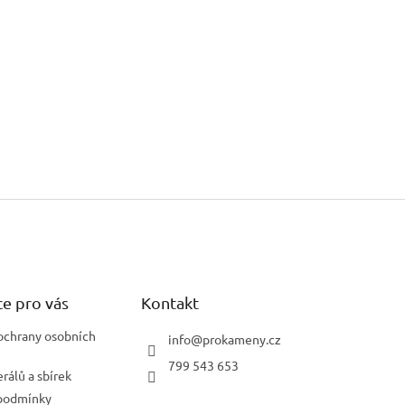
e pro vás
Kontakt
ochrany osobních
info
@
prokameny.cz
799 543 653
rálů a sbírek
podmínky