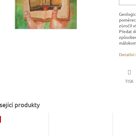
Geologic
poměrech 
zúročil 
Předat d
způsobem
málokom
Detailní
TISK
sející produkty