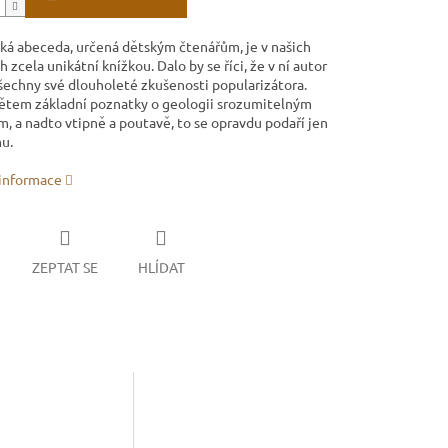
ká abeceda, určená dětským čtenářům, je v našich
zcela unikátní knížkou. Dalo by se říci, že v ní autor
všechny své dlouholeté zkušenosti popularizátora.
ětem základní poznatky o geologii srozumitelným
, a nadto vtipně a poutavě, to se opravdu podaří jen
u.
 informace
ZEPTAT SE
HLÍDAT