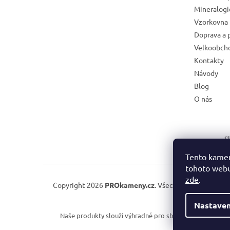
Mineralog
Vzorkovna 
Doprava a 
Velkoobch
Kontakty
Návody
Blog
O nás
S
Tento kamen
tohoto webu 
zde
.
Copyright 2026
PROkameny.cz
. Všechna práva vyhraze
Nastaven
Naše produkty slouží výhradně pro sběratelské, vzděláva