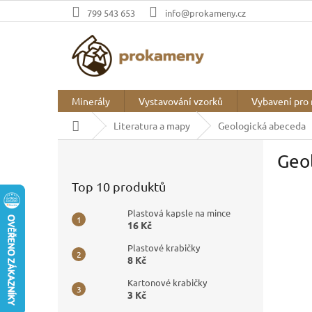
Přejít
799 543 653
info@prokameny.cz
na
obsah
Minerály
Vystavování vzorků
Vybavení pro 
Domů
Literatura a mapy
Geologická abeceda
P
Geo
o
s
Top 10 produktů
t
r
Plastová kapsle na mince
a
16 Kč
n
Plastové krabičky
n
8 Kč
í
p
Kartonové krabičky
3 Kč
a