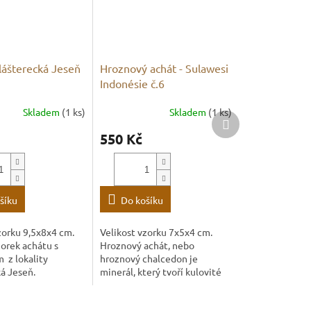
lášterecká Jeseň
Hroznový achát - Sulawesi
Indonésie č.6
Skladem
(1 ks)
Skladem
(1 ks)
Další
produkt
550 Kč
šíku
Do košíku
zorku 9,5x8x4 cm.
Velikost vzorku 7x5x4 cm.
orek achátu s
Hroznový achát, nebo
 z lokality
hroznový chalcedon je
á Jeseň.
minerál, který tvoří kulovité
agregáty. Z hlediska složení
se jedná o odrůdu křemene.