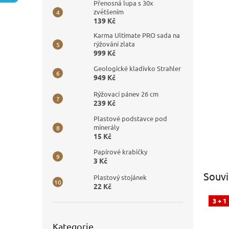
n
Přenosná lupa s 30x
e
zvětšením
139 Kč
l
Karma Ultimate PRO sada na
rýžování zlata
999 Kč
Geologické kladívko Strahler
949 Kč
Rýžovací pánev 26 cm
239 Kč
Plastové podstavce pod
minerály
15 Kč
Papírové krabičky
3 Kč
Souvi
Plastový stojánek
22 Kč
3 + 1
Přeskočit
Kategorie
kategorie