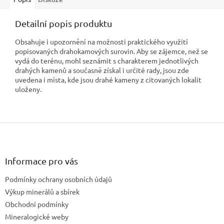
Detailní popis produktu
Obsahuje i upozornění na možnosti praktického využití
popisovaných drahokamových surovin. Aby se zájemce, než se
vydá do terénu, mohl seznámit s charakterem jednotlivých
drahých kamenů a současně získal i určité rady, jsou zde
uvedena i místa, kde jsou drahé kameny z citovaných lokalit
uloženy.
Z
á
p
a
Informace pro vás
t
Podmínky ochrany osobních údajů
í
Výkup minerálů a sbírek
Obchodní podmínky
Mineralogické weby