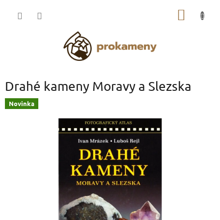
Přejít
NÁKUP
na
obsah
KOŠÍK
Drahé kameny Moravy a Slezska
Novinka