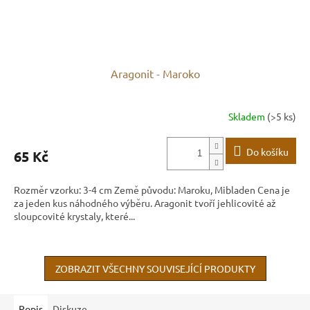
Aragonit - Maroko
Skladem
(>5 ks)
Do košíku
65 Kč
Rozměr vzorku: 3-4 cm Země původu: Maroku, Mibladen Cena je
za jeden kus náhodného výběru. Aragonit tvoří jehlicovité až
sloupcovité krystaly, které...
ZOBRAZIT VŠECHNY SOUVISEJÍCÍ PRODUKTY
Popis
Diskuze