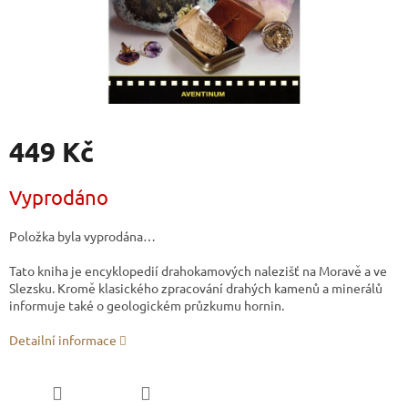
449 Kč
Měrná
Vyprodáno
cena:
Položka byla vyprodána…
Tato kniha je encyklopedií drahokamových nalezišť na Moravě a ve
Slezsku. Kromě klasického zpracování drahých kamenů a minerálů
informuje také o geologickém průzkumu hornin.
Detailní informace