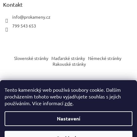
Kontakt
info
@
prokameny.cz
799 543 653
Slovenské stránky
Maďarské stránky
Německé stránky
Rakouské stránky
Tento kamenický web používá soubory cookie. Dalším
Vytvořil Shoptet
procházením tohoto webu vyjadřujete souhlas s jejich
používáním. Více informací
zde
.
Copyright 2026
PROkameny.cz
. Všechna práva vyhrazena.
Nastavení
Upozornění dle nařízení EU o bezpečnosti výrobků (GPSR):
Naše produkty slouží výhradně pro sběratelské, vzdělávací nebo