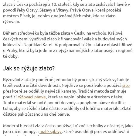
zlata v Česku pocházejí z 10. století, kdy se zlato získávalo hlavně v
povodí řeky Otavy, Sázavy a Vltavy. Právě Otava, která protéká
městem Písek, je jedním z nejznámějších míst, kde se zlato
rýžovalo.
Během středověku byla těžba zlata v Česku na vrcholu. Králové
českých zemí využívali zlato k financování válek a budování svých
království. Například Karel IV. podporoval těžbu zlata v oblasti Jílové
u Prahy, která byla jedním z nejvýznamnějších zlatonosných regionů
té doby.
Jak se rýžuje zlato?
Rýžování zlata je poměrně jednoduchý proces, který však vyžaduje
trpělivost a určité dovednosti. Nejdříve se používalo a používá
síto
přes které se oddělily největší kameny. Tradiční metoda zahrnuje
použití
rýžovací pánve
, která se naplní pískem a štěrkem z řeky.
Tento materiál se poté ponoří do vody a pohybem pánve docílíte
toho, aby se těžké zlaté částice oddělily od lehčího materiálu. Zlaté
částice pak zůstanou na dně pánve.
Moderní hledači zlata často používají různé techniky a nástroje, jako
jsou ruční pumpy a
malé splavy
, které usnadňují proces oddělování