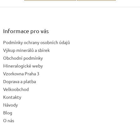
Z
á
p
a
Informace pro vás
t
Podmínky ochrany osobních údajů
í
Výkup minerálů a sbírek
Obchodní podmínky
Mineralogické weby
Vzorkovna Praha 3
Doprava a platba
Velkoobchod
Kontakty
Návody
Blog
O nás