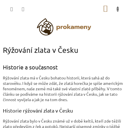
Přejít
NÁKUP
na
obsah
KOŠÍK
Rýžování zlata v Česku
Historie a současnost
Rýžování zlata má v Česku bohatou historii, která sahá až do
starověku. I když se může zdát, že zlatá horečka je spíše americkým
fenoménem, naše země má také své vlastní zlaté příběhy. V tomto
článku se podíváme na historii rýžování zlata v Česku, jak se tato
činnost vyvíjela a jak je na tom dnes.
Historie rýžování zlata v Česku
Rýžování zlata bylo v Česku známé už v době keltů, kteří zde těžili
zlato především z řek a potoků. Nejstarší písemné zmínky o těžbě