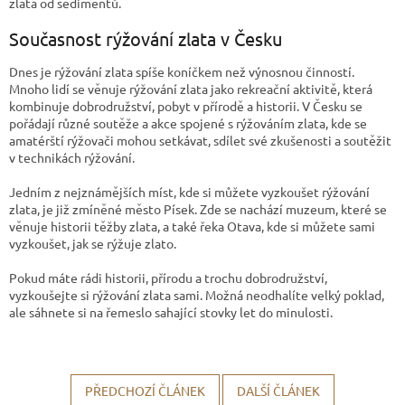
zlata od sedimentů.
Současnost rýžování zlata v Česku
Dnes je rýžování zlata spíše koníčkem než výnosnou činností.
Mnoho lidí se věnuje rýžování zlata jako rekreační aktivitě, která
kombinuje dobrodružství, pobyt v přírodě a historii. V Česku se
pořádají různé soutěže a akce spojené s rýžováním zlata, kde se
amatérští rýžovači mohou setkávat, sdílet své zkušenosti a soutěžit
v technikách rýžování.
Jedním z nejznámějších míst, kde si můžete vyzkoušet rýžování
zlata, je již zmíněné město Písek. Zde se nachází muzeum, které se
věnuje historii těžby zlata, a také řeka Otava, kde si můžete sami
vyzkoušet, jak se rýžuje zlato.
Pokud máte rádi historii, přírodu a trochu dobrodružství,
vyzkoušejte si rýžování zlata sami. Možná neodhalíte velký poklad,
ale sáhnete si na řemeslo sahající stovky let do minulosti.
PŘEDCHOZÍ ČLÁNEK
DALŠÍ ČLÁNEK