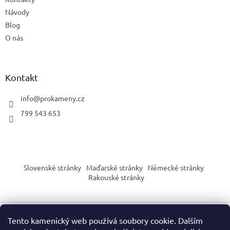
Návody
Blog
O nás
Kontakt
info
@
prokameny.cz
799 543 653
Slovenské stránky
Maďarské stránky
Německé stránky
Rakouské stránky
Tento kamenický web používá soubory cookie. Dalším
Vytvořil Shoptet