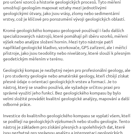
pro určení vzorců a historie geologických procesů. Tyto měření
umožňují geologům mapovat vztahy mezi jednotlivými
geologickými útvary, jako jsou vrásy, zlomy nebo sedimentární
vrstvy, což je klíčové pro porozumění vývoji geologických oblastí.
Kromě geologického kompasu geologové používají i řadu dalších
specializovaných nástrojů, které pomáhají při sběru vzorků, měření
výšek nebo analýze složení hornin. Mezi tyto nástroje patří
například geologické kladivo, vzorkovače, GPS zařízení, ale i měřicí
přístroje, jako jsou teodolity nebo nivelátory, které slouží k přesným
geodetickým měřením v terénu.
Geologický kompas je nezbytný nejen pro profesionální geology, ale
i pro studenty geologie nebo amatérské geology, kteří chtějí získat
přesné údaje o orientaci geologických vrstev a formací. Je to
nástroj, který se snadno používá, ale vyžaduje určitou praxi pro
správné využití jeho funkcí. Bez geologického kompasu by bylo
velmi složité provádět kvalitní geologické analýzy, mapování a další
odborné práce.
Investice do kvalitního geologického kompasu se vyplatí všem, kteří
se podílejí na geologických výzkumech nebo studiu geologie. Tento
nástroj je základem pro získání přesných a spolehlivých dat, které
jsou nezbytné pro správnou analýzu a interpretaci geologických