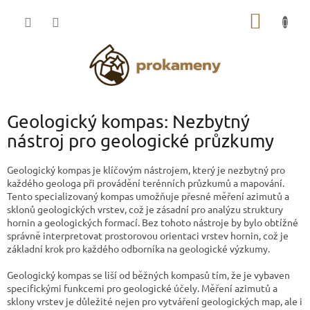
Přejít
NÁKUP
na
obsah
KOŠÍK
Geologický kompas: Nezbytný
nástroj pro geologické průzkumy
Geologický kompas je klíčovým nástrojem, který je nezbytný pro
každého geologa při provádění terénních průzkumů a mapování.
Tento specializovaný kompas umožňuje přesné měření azimutů a
sklonů geologických vrstev, což je zásadní pro analýzu struktury
hornin a geologických formací. Bez tohoto nástroje by bylo obtížné
správně interpretovat prostorovou orientaci vrstev hornin, což je
základní krok pro každého odborníka na geologické výzkumy.
Geologický kompas se liší od běžných kompasů tím, že je vybaven
specifickými funkcemi pro geologické účely. Měření azimutů a
sklony vrstev je důležité nejen pro vytváření geologických map, ale i