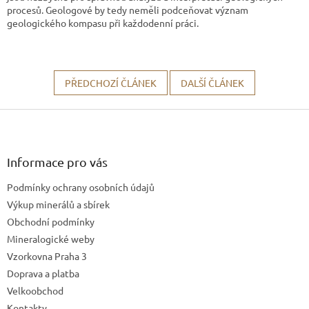
procesů. Geologové by tedy neměli podceňovat význam
geologického kompasu při každodenní práci.
PŘEDCHOZÍ ČLÁNEK
DALŠÍ ČLÁNEK
Z
á
p
a
Informace pro vás
t
Podmínky ochrany osobních údajů
í
Výkup minerálů a sbírek
Obchodní podmínky
Mineralogické weby
Vzorkovna Praha 3
Doprava a platba
Velkoobchod
Kontakty