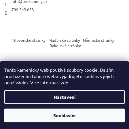
info
@
prokameny.cz
799 543 653
Slovenské stránky
Maďarské stránky
Německé stránky
Rakouské stránky
Tento kamenický web používá soubory cookie. Dalším
Vytvořil Shoptet
procházením tohoto webu vyjadřujete souhlas s jejich
používáním. Více informací
zde
.
Copyright 2026
PROkameny.cz
. Všechna práva vyhrazena.
Nastavení
Upozornění dle nařízení EU o bezpečnosti výrobků (GPSR):
Naše produkty slouží výhradně pro sběratelské, vzdělávací nebo
Souhlasím
dekorační účely. Nejsou určeny jako hračka ani pro děti do 3 let.
Zacházejte s každým produktem s ohledem na jeho specifické
vlastnosti.