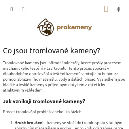
Přejít
NÁKUP
na
obsah
KOŠÍK
Co jsou tromlované kameny?
Tromlované kameny jsou přírodní minerály, které prošly procesem
mechanického leštění v tzv. tromlu. Tento proces spočívá v
dlouhodobém obrušování a leštění kamenů v rotujícím bubnu za
pomoci abrazivního materiálu, vody a dalších přísad. Výsledkem jsou
hladké a lesklé kameny s příjemným dotykem a esteticky
atraktivním vzhledem.
Jak vznikají tromlované kameny?
Proces tromlování probíhá v několika fázích:
Hrubé broušení
– kameny se vloží do tromlu spolu s hrubým
abrazivním materiálem a vodou. Tento krok odstraňuje ostré