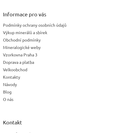
á
p
a
Informace pro vás
t
Podmínky ochrany osobních údajů
í
Výkup minerálů a sbírek
Obchodní podmínky
Mineralogické weby
Vzorkovna Praha 3
Doprava a platba
Velkoobchod
Kontakty
Návody
Blog
O nás
Kontakt