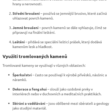
hrany a nerovnosti.
Střední broušení
– používá se jemnější brusivo, které začíná
uhlazovat povrch kamenů.
Jemné broušení
– povrch kamenů se dále vyhlazuje, čímž se
připravují na finální leštění.
Leštění
– přidává se speciální lešticí prášek, který dodává
kamenům lesk a hladkost.
Využití tromlovaných kamenů
Tromlované kameny se využívají v různých oblastech:
Šperkařství
– často se používají k výrobě přívěsků, náušnic a
náramků.
Dekorace a feng shui
– slouží jako ozdobné prvky v
interiérech nebo v duchovních a meditačních praktikách.
Sbírání a vzdělávání
– jsou oblíbené mezi sběrateli a geology
jako studijní materiál.