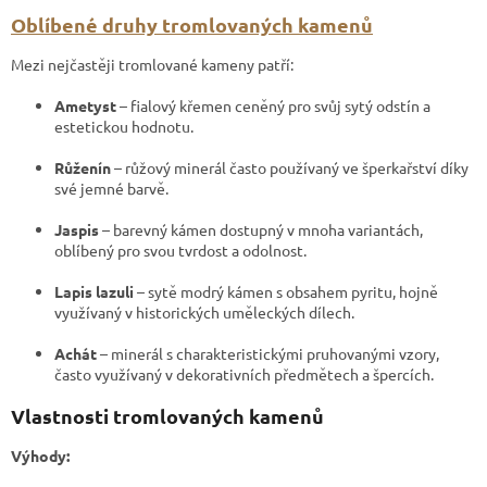
Oblíbené druhy tromlovaných kamenů
Mezi nejčastěji tromlované kameny patří:
Ametyst
– fialový křemen ceněný pro svůj sytý odstín a
estetickou hodnotu.
Růženín
– růžový minerál často používaný ve šperkařství díky
své jemné barvě.
Jaspis
– barevný kámen dostupný v mnoha variantách,
oblíbený pro svou tvrdost a odolnost.
Lapis lazuli
– sytě modrý kámen s obsahem pyritu, hojně
využívaný v historických uměleckých dílech.
Achát
– minerál s charakteristickými pruhovanými vzory,
často využívaný v dekorativních předmětech a špercích.
Vlastnosti tromlovaných kamenů
Výhody: