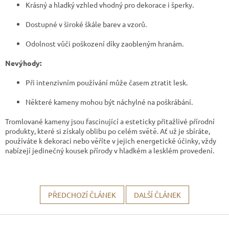
Krásný a hladký vzhled vhodný pro dekorace i šperky.
Dostupné v široké škále barev a vzorů.
Odolnost vůči poškození díky zaobleným hranám.
Nevýhody:
Při intenzivním používání může časem ztratit lesk.
Některé kameny mohou být náchylné na poškrábání.
Tromlované kameny jsou fascinující a esteticky přitažlivé přírodní
produkty, které si získaly oblibu po celém světě. Ať už je sbíráte,
používáte k dekoraci nebo věříte v jejich energetické účinky, vždy
nabízejí jedinečný kousek přírody v hladkém a lesklém provedení.
PŘEDCHOZÍ ČLÁNEK
DALŠÍ ČLÁNEK
Z