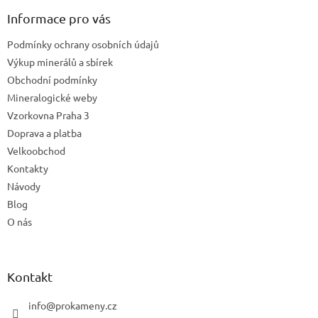
p
a
Informace pro vás
t
Podmínky ochrany osobních údajů
í
Výkup minerálů a sbírek
Obchodní podmínky
Mineralogické weby
Vzorkovna Praha 3
Doprava a platba
Velkoobchod
Kontakty
Návody
Blog
O nás
Kontakt
info
@
prokameny.cz