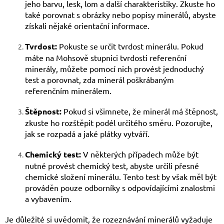
jeho barvu, lesk, lom a další charakteristiky. Zkuste ho
také porovnat s obrázky nebo popisy minerálů, abyste
získali nějaké orientační informace.
Tvrdost:
Pokuste se určit tvrdost minerálu. Pokud
máte na Mohsově stupnici tvrdosti referenční
minerály, můžete pomocí nich provést jednoduchý
test a porovnat, zda minerál poškrábaným
referenčním minerálem.
Štěpnost:
Pokud si všimnete, že minerál má štěpnost,
zkuste ho rozštěpit podél určitého směru. Pozorujte,
jak se rozpadá a jaké plátky vytváří.
Chemický test:
V některých případech může být
nutné provést chemický test, abyste určili přesné
chemické složení minerálu. Tento test by však měl být
prováděn pouze odborníky s odpovídajícími znalostmi
a vybavením.
Je důležité si uvědomit, že rozeznávání minerálů vyžaduje