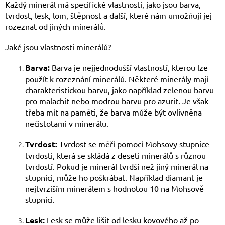
Každý minerál má specifické vlastnosti, jako jsou barva,
tvrdost, lesk, lom, štěpnost a další, které nám umožňují jej
rozeznat od jiných minerálů.
Jaké jsou vlastnosti minerálů?
Barva:
Barva je nejjednodušší vlastností, kterou lze
použít k rozeznání minerálů. Některé minerály mají
charakteristickou barvu, jako například zelenou barvu
pro malachit nebo modrou barvu pro azurit. Je však
třeba mít na paměti, že barva může být ovlivněna
nečistotami v minerálu.
Tvrdost:
Tvrdost se měří pomocí Mohsovy stupnice
tvrdosti, která se skládá z deseti minerálů s různou
tvrdostí. Pokud je minerál tvrdší než jiný minerál na
stupnici, může ho poškrábat. Například diamant je
nejtvrziším minerálem s hodnotou 10 na Mohsově
stupnici.
Lesk:
Lesk se může lišit od lesku kovového až po